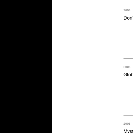
2008
Don'
2008
Glob
2008
Myst