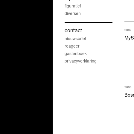
figuratief
diversen
contact
2009
MyS
nieuwsbrief
reageer
gastenboek
privacyverklaring
2008
Bos