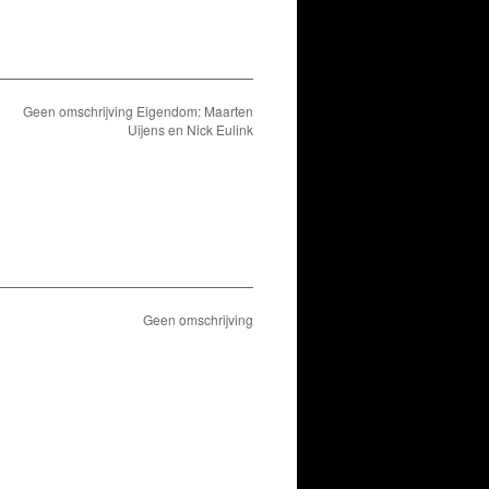
Geen omschrijving Eigendom: Maarten
Uijens en Nick Eulink
Geen omschrijving