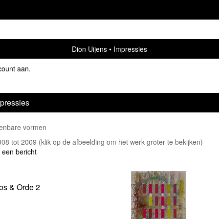
Dion Uijens
Impressies
count aan
.
pressies
enbare vormen
2008 tot 2009
(klik op de afbeelding om het werk groter te bekijken)
 een bericht
os & Orde 2