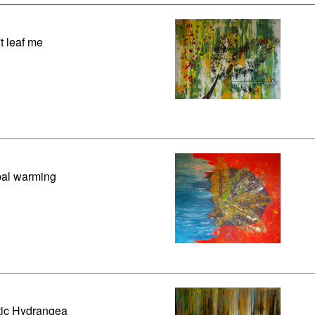
t leaf me
al warming
ic Hydrangea