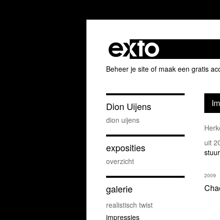
Beheer je site
of
maak een gratis ac
Im
Dion Uijens
dion uijens
Herk
uit 
exposities
stuur
overzicht
2009
galerie
Cha
realistisch twist
impressies