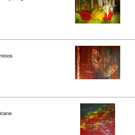
mloos
icane