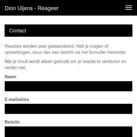
Dion Uijens - Reageer
Tog
navi
Contact
Reacties worden zeer gewaardeerd. Heb je vragen of
opmerkingen, stuur dan een bericht via het formulier hieronder.
Wat je invult wordt alleen gebruikt om je reactie te versturen en
verder niet.
Naam
E-mailadres
Bericht