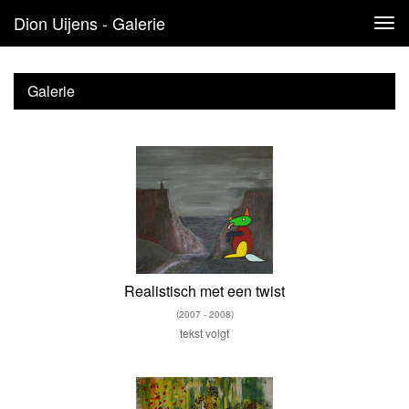
Dion Uijens - Galerie
Tog
navi
Galerie
Realistisch met een twist
(2007 - 2008)
tekst volgt