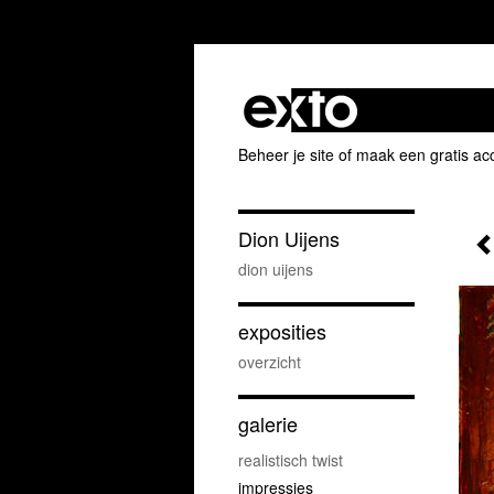
Beheer je site
of
maak een gratis ac
Dion Uijens
dion uijens
exposities
overzicht
galerie
realistisch twist
impressies