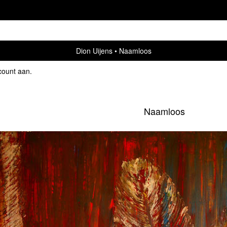
Dion Uijens
Naamloos
count aan
.
Naamloos