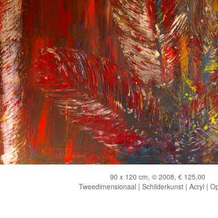
90 x 120 cm, © 2008, € 125,00
Tweedimensionaal | Schilderkunst | Acryl | O