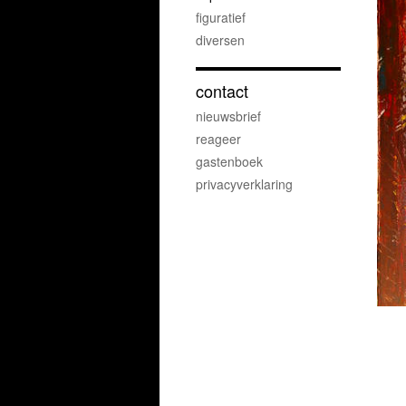
figuratief
diversen
contact
nieuwsbrief
reageer
gastenboek
privacyverklaring