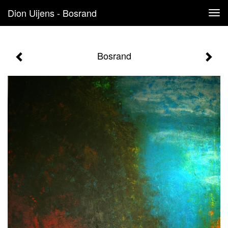
Dion Uijens - Bosrand
Tog
navi
Bosrand